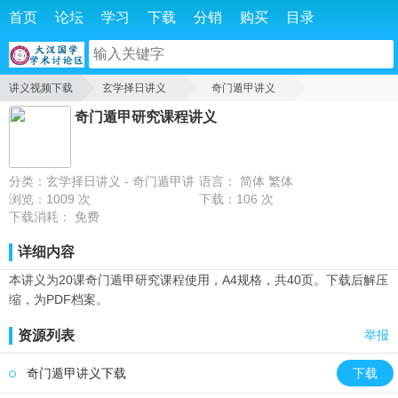
首页
论坛
学习
下载
分销
购买
目录
讲义视频下载
玄学择日讲义
奇门遁甲讲义
奇门遁甲研究课程讲义
奇门遁甲研究课程讲义
分类：玄学择日讲义 - 奇门遁甲讲
语言： 简体 繁体
义
浏览：1009 次
下载：106 次
下载消耗： 免费
详细内容
本讲义为20课奇门遁甲研究课程使用，A4规格，共40页。下载后解压
缩，为PDF档案。
资源列表
举报
奇门遁甲讲义下载
下载