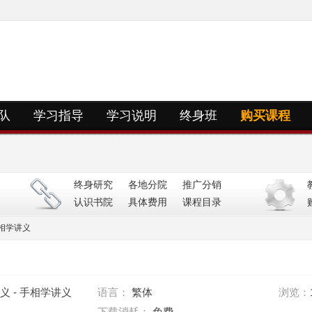
队
学习指导
学习说明
终身班
购买课程
终身研究
各地分院
推广分销
认识书院
具体费用
课程目录
相学讲义
义 - 手相学讲义
语言：
繁体
浏览：
下载消耗：
免费