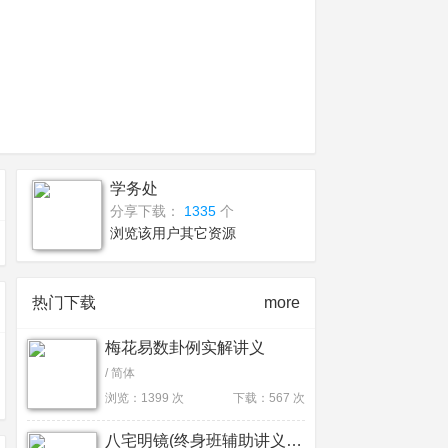
学务处
分享下载：
1335
个
浏览该用户其它资源
热门下载
more
梅花易数卦例实解讲义
/ 简体
浏览：1399 次
下载：567 次
八宅明镜(终身班辅助讲义396课)