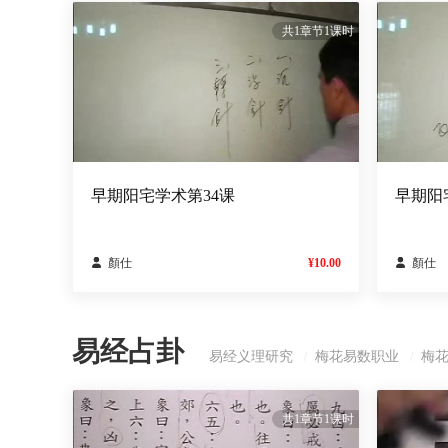
共1章节1课时
早期阳宅学术第34课
早期阳

顏仕
¥10.00

顏仕
易经占卦
易经义理研究
梅花易数职业
梅
/
/
共1章节1课时