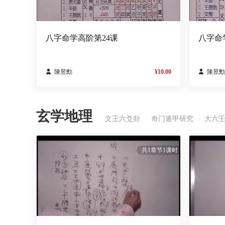
八字命学高阶第24课
八字命

陳昱勳
¥10.00

陳昱勳
玄学地理
文王六爻卦
奇门遁甲研究
大六
/
/
共1章节1课时