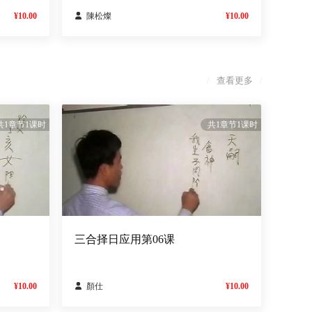
¥10.00

陳松燦
¥10.00
查看更多
/
/
共1章节1课时
共1章节1课时
三合择日应用第06课
¥10.00

顏仕
¥10.00