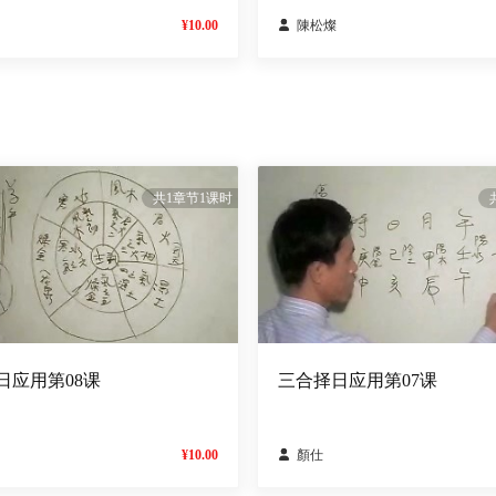
¥10.00

陳松燦
共1章节1课时
日应用第08课
三合择日应用第07课
¥10.00

顏仕