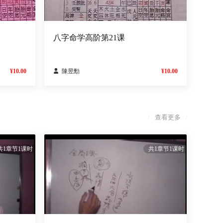
八字命学高阶第21课
¥10.00

陳昱勳
¥10.00
查看更多
/
/
共1章节1课时
共1章节1课时