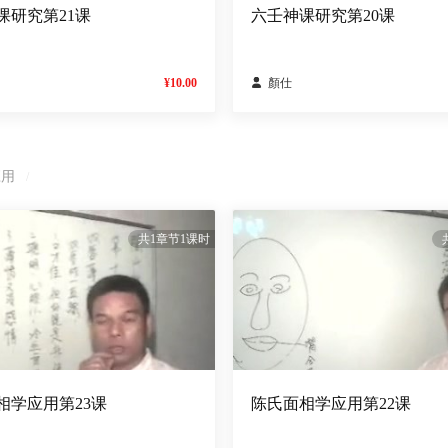
课研究第21课
六壬神课研究第20课
¥10.00

顏仕
应用
/
共1章节1课时
相学应用第23课
陈氏面相学应用第22课