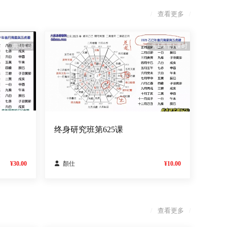
查看更多
/
/
共1课时
共1章节1课时
终身研究班第625课
¥30.00

顏仕
¥10.00
查看更多
/
/