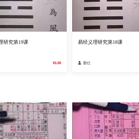
理研究第19课
易经义理研究第18课
¥6.00

顏仕
共1章节1课时