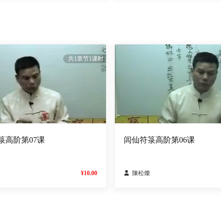
共1章节1课时
箓高阶第07课
闾仙符箓高阶第06课
¥10.00

陳松燦