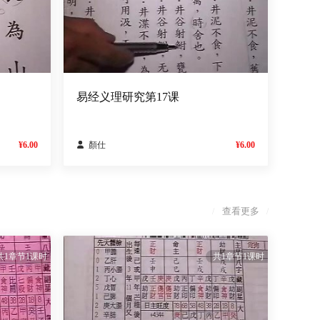
易经义理研究第17课
¥6.00

顏仕
¥6.00
查看更多
/
/
共1章节1课时
共1章节1课时