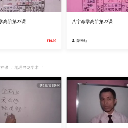
学高阶第23课
八字命学高阶第22课
¥10.00

陳昱勳
壬神课
地理寻龙学术
/
/
共1章节1课时