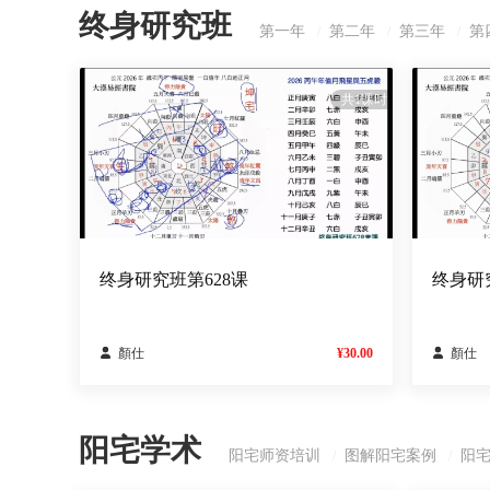
终身研究班
第一年
第二年
第三年
第
/
/
/
共1课时
终身研究班第628课
终身研

顏仕
¥30.00

顏仕
阳宅学术
阳宅师资培训
图解阳宅案例
阳
/
/