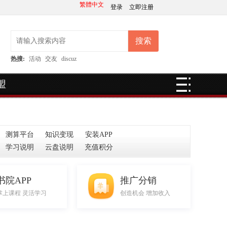
繁體中文
登录
立即注册
搜索
热搜:
活动
交友
discuz
盟
测算平台
知识变现
安装APP
学习说明
云盘说明
充值积分
书院APP
推广分销
掌上课程 灵活学习
创造机会 增加收入