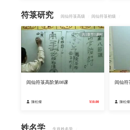
符箓研究
闾仙符箓高级
闾仙符箓初级
/
/
共1章节1课时
闾仙符箓高阶第08课
闾仙符

陳松燦
¥10.00

陳松燦
姓名学
生肖姓名学
/