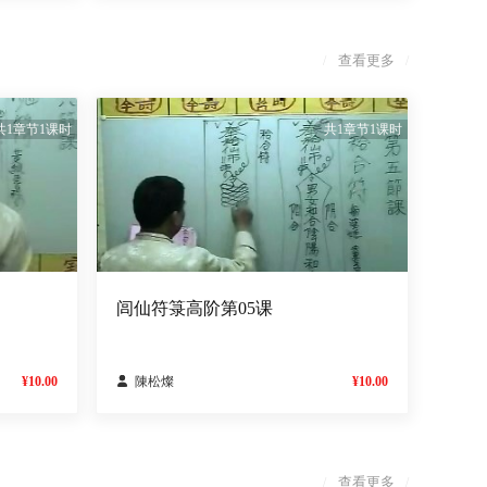
查看更多
/
/
共1章节1课时
共1章节1课时
闾仙符箓高阶第05课
¥10.00

陳松燦
¥10.00
查看更多
/
/