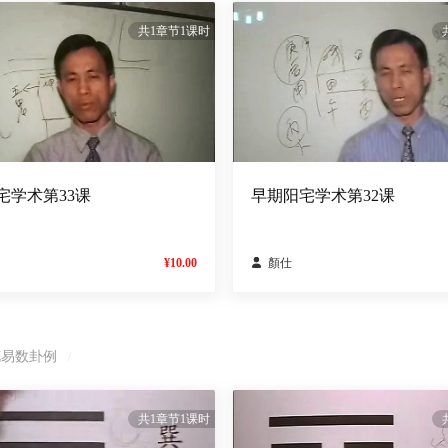
共1章节1课时
宅学术第33课
早期阳宅学术第32课
¥10.00

顏仕
花易数卦例
/
共1章节1课时