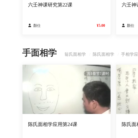
六壬神课研究第22课
六壬神

顏仕
¥5.00

顏仕
手面相学
翁氏面相学
陈氏面相学
手相学
/
/
共1章节1课时
陈氏面相学应用第24课
陈氏面