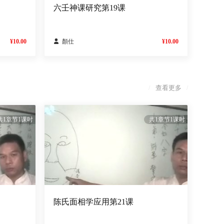
六壬神课研究第19课
¥10.00

顏仕
¥10.00
查看更多
/
/
共1章节1课时
共1章节1课时
陈氏面相学应用第21课