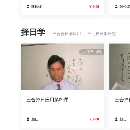

陳松燦
¥10.00

陳松燦
择日学
三合择日学应用
三元择日学研究
/
/
共1章节1课时
三合择日应用第09课
三合择

顏仕
¥10.00

顏仕