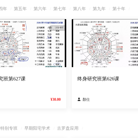
四年
第五年
第六年
第七年
第八年
第九年
第十年
/
/
/
/
/
/
/
共1课时
究班第627课
终身研究班第626课
¥30.00

顏仕
宅特别专班
早期阳宅学术
古罗盘应用
/
/
/