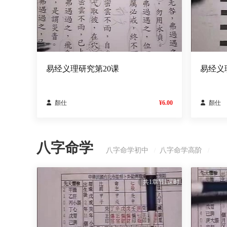
易经义理研究第20课
易经义

顏仕
¥6.00

顏仕
八字命学
八字命学初中
八字命学高阶
/
/
共1章节1课时