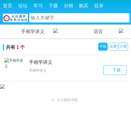
首页
论坛
学习
下载
分销
购买
目录
手相学讲义
语言
不限
免费
付费
共有
1
个
手相学讲义
下载
手相学讲义
©
大汉易经书院