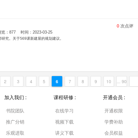
0
次点评
877 时间：2023-03-25
部研究。关于569课新建屋的规划建议。
2
3
4
5
6
7
8
9
10
... 90
加入我们 :
课程研修 :
开通会员 :
书院团队
在线学习
开通权限
推广分销
视频下载
学费补助
乐观进取
讲义下载
会员权益