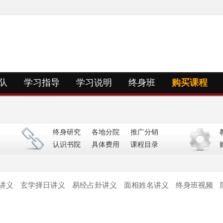
队
学习指导
学习说明
终身班
购买课程
终身研究
各地分院
推广分销
认识书院
具体费用
课程目录
讲义
玄学择日讲义
易经占卦讲义
面相姓名讲义
终身班视频