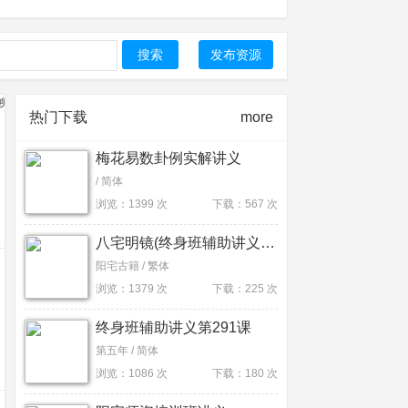
搜索
发布资源
给书院团队下载。
热门下载
more
梅花易数卦例实解讲义
/ 简体
浏览：1399 次
下载：567 次
八宅明镜(终身班辅助讲义396课)
阳宅古籍 / 繁体
浏览：1379 次
下载：225 次
终身班辅助讲义第291课
第五年 / 简体
浏览：1086 次
下载：180 次