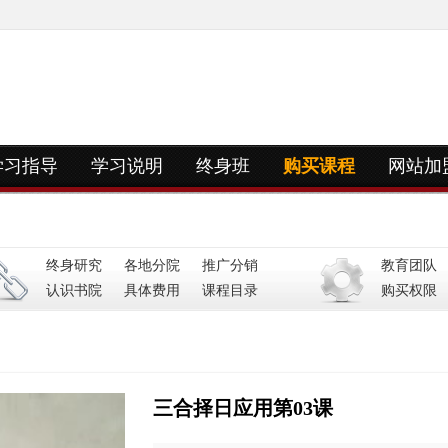
学习指导
学习说明
终身班
购买课程
网站加
终身研究
各地分院
推广分销
教育团队
认识书院
具体费用
课程目录
购买权限
三合择日应用第03课