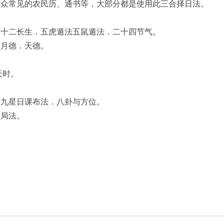
大众常见的农民历、通书等，大部分都是使用此三合择日法。
．十二长生．五虎遁法五鼠遁法．二十四节气。
．月德．天德。
天时。
白九星日课布法．八卦与方位。
堂局法。