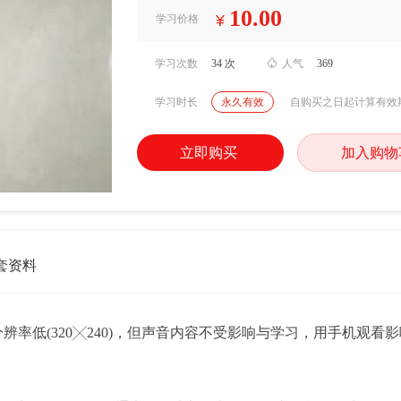
10.00
¥
学习价格
学习次数
34 次

人气
369
学习时长
永久有效
自购买之日起计算有效
立即购买
加入购物
套资料
分辨率低(320╳240)，但声音内容不受影响与学习，用手机观看