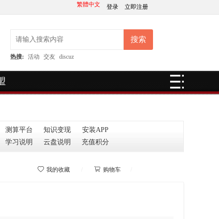
繁體中文
登录
立即注册
搜索
热搜:
活动
交友
discuz
盟
测算平台
知识变现
安装APP
学习说明
云盘说明
充值积分



我的收藏
/
购物车
/
我的学院