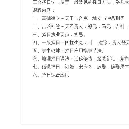
三合择日学，属于一般常见的择日方法，举凡
课程内容：
一、基础建立－天干与合克．地支与冲杀刑刃
二、吉凶神煞－天乙贵人．禄元．马元．吉神
三、择日执业要点．宜忌。
四、一般择日－四柱生克． 十二建除．贵人登
五、掌中乾坤－择日应用指掌节法。
六、地理择日课法－迁移修造．起造新宅．紫
七、婚课择日－订婚．安床３．嫁娶．嫁娶周
八、择日综合应用