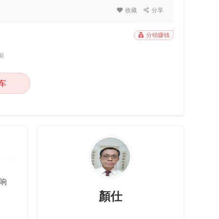

收藏

分享

分销赚钱
期
车
影响
顏仕