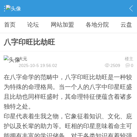
›
易学研究讨论专区
›
八字命学讨论区
›
内容
首页
论坛
网站加盟
各地分院
云盘
八字印旺比劫旺
大元
楼主
2025-10-5 19:56:02
2509
0
在八字命学的范畴中，八字印旺比劫旺是一种较
为特殊的命理格局。当一个人的八字中印星旺盛
且比劫也同样旺盛时，其命理特征便蕴含着诸多
独特之处。
印星代表着生我之物，它象征着知识、文化、庇
护以及长辈的助力等。旺相的印星意味着命主可
能拥有丰富的学识储备，对于各类知识有着较强