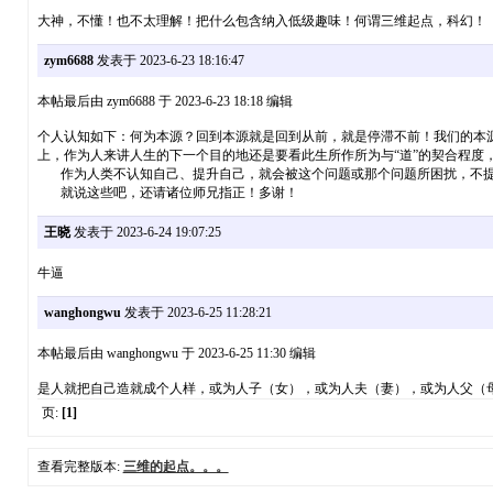
大神，不懂！也不太理解！把什么包含纳入低级趣味！何谓三维起点，科幻！
zym6688
发表于 2023-6-23 18:16:47
本帖最后由 zym6688 于 2023-6-23 18:18 编辑
个人认知如下：何为本源？回到本源就是回到从前，就是停滞不前！我们的本
上，作为人来讲人生的下一个目的地还是要看此生所作所为与“道”的契合程度
作为人类不认知自己、提升自己，就会被这个问题或那个问题所困扰，不提
就说这些吧，还请诸位师兄指正！多谢！
王晓
发表于 2023-6-24 19:07:25
牛逼
wanghongwu
发表于 2023-6-25 11:28:21
本帖最后由 wanghongwu 于 2023-6-25 11:30 编辑
是人就把自己造就成个人样，或为人子（女），或为人夫（妻），或为人父（
页:
[1]
查看完整版本:
三维的起点。。。