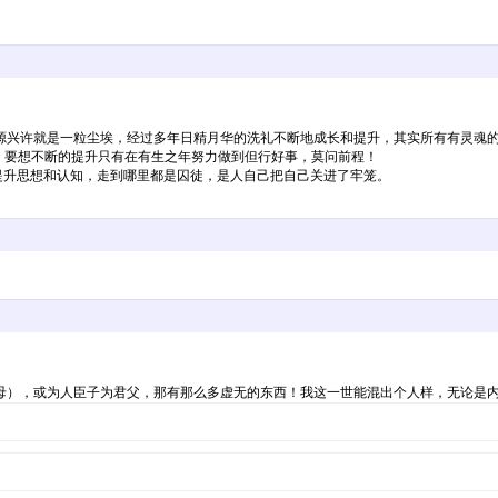
源兴许就是一粒尘埃，经过多年日精月华的洗礼不断地成长和提升，其实所有有灵魂
，要想不断的提升只有在有生之年努力做到但行好事，莫问前程！
升思想和认知，走到哪里都是囚徒，是人自己把自己关进了牢笼。
母），或为人臣子为君父，那有那么多虚无的东西！我这一世能混出个人样，无论是