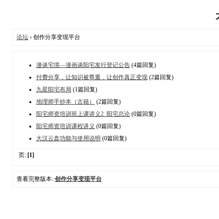
论坛
› 创作分享变现平台
漫谈宅境—漫画谈阳宅发行登记公告
(4篇回复)
付费分享，让知识被尊重，让创作真正变现
(2篇回复)
九星阳宅布局
(1篇回复)
地理师手抄本（古籍）
(2篇回复)
阳宅师资培训班上课讲义2_阳宅总论
(0篇回复)
阳宅师资培训课程讲义
(0篇回复)
大汉云盘功能与使用说明
(0篇回复)
页:
[1]
查看完整版本:
创作分享变现平台